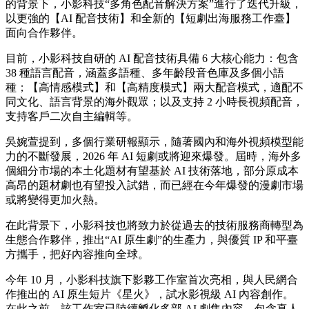
的背景下，小影科技“多角色配音解決方案”進行了迭代升級，
以更強的【AI 配音技術】和全新的【短劇出海服務工作臺】
面向合作夥伴。
目前，小影科技自研的 AI 配音技術具備 6 大核心能力：包含
38 種語言配音，涵蓋多語種、多年齡段音色庫及多個小語
種；【高情感模式】和【高精度模式】兩大配音模式，適配不
同文化、語言背景的海外觀眾；以及支持 2 小時長視頻配音，
支持客戶二次自主編輯等。
吳婉萱提到，多個行業研報顯示，隨著國內和海外視頻模型能
力的不斷發展，2026 年 AI 短劇或將迎來爆發。屆時，海外多
個細分市場的本土化題材有望基於 AI 技術落地，部分原成本
高昂的題材劇也有望投入試錯，而已經在今年爆發的漫劇市場
或將變得更加火熱。
在此背景下，小影科技也將致力於從過去的技術服務商轉型為
生態合作夥伴，推出“AI 原生劇”的生產力，與優質 IP 和平臺
方攜手，把好內容推向全球。
今年 10 月，小影科技旗下影夥工作室首次亮相，與人民網合
作推出的 AI 原生短片《星火》，試水影視級 AI 內容創作。
在此之前，該工作室已陸續孵化多部 AI 劇集內容，包含真人