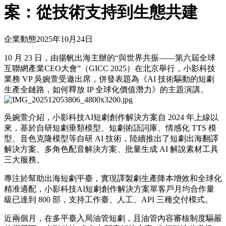
案：從技術支持到生態共建
企業動態
2025年10月24日
10 月 23 日，由揚帆出海主辦的“與世界共振——第六屆全球
互聯網產業CEO大會”（GICC 2025）在北京舉行，小影科技
業務 VP 吳婉萱受邀出席，併發表題為《AI 技術驅動的短劇
生產全鏈路，如何釋放 IP 全球化價值潛力》的主題演講。
吳婉萱介紹，小影科技AI短劇創作解決方案自 2024 年上線以
來，基於自研短劇垂類模型、短劇術語詞庫、情感化 TTS 模
型、音色克隆模型等自研 AI 技術，陸續推出了短劇出海翻譯
解決方案、多角色配音解決方案、批量生成 AI 解說素材工具
三大服務。
專注於幫助出海短劇平臺，實現譯製劇生產降本增效和全球化
精准適配，小影科技AI短劇創作解決方案單客戶月均合作量
級已達到 800 部，支持工作臺、人工、API 三種交付模式。
近兩個月，在多平臺入局油管短劇，且油管內容審核制度驅嚴