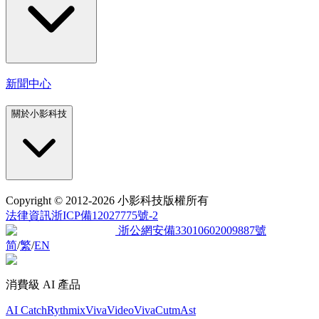
新聞中心
關於小影科技
Copyright
© 2012-2026 小影科技版權所有
法律資訊
浙ICP備12027775號-2
浙公網安備33010602009887號
简
/
繁
/
EN
消費級 AI 產品
AI Catch
Rythmix
VivaVideo
VivaCut
mAst