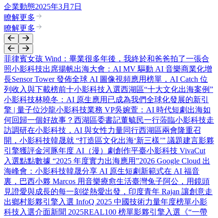
企業動態
2025年3月7日
瞭解更多
瞭解更多
菲律賓女孩 Wind：畢業很多年後，我終於和爸爸拍了一張合
照
小影科技出席揚帆出海大會：AI MV 驅動 AI 音樂商業化增
長
Sensor Tower 發佈全球 AI 圖像視頻應用榜單，AI Catch 位
列收入與下載榜前十
小影科技入選西湖區“十大文化出海案例”
小影科技林曉冬：AI 原生應用已成為我們全球化發展的新引
擎 | 量子位沙龍
小影科技業務 VP吳婉萱：AI 時代短劇出海如
何回歸一個好故事？
西湖區委書記董毓民一行蒞臨小影科技走
訪調研
在小影科技，AI 與女性力量同行
西湖區兩會隆重召
開，小影科技韓晟就 “打造區文化出海‘新三樣’” 議題建言
影夥
引擎獲評金河豚年度 AI（漫）劇創作平臺
小影科技 VivaCut
入選點點數據 “2025 年度實力出海應用”
2026 Google Cloud 出
海峰會：小影科技韓晟分享 AI 原生短劇新範式
在 AI 福音
裏，巴西小夥 Marcos 用音樂療愈生活
臺灣兔子阿公，用鏡頭
見證愛與成長的每一刻
從熱愛出發，印度青年 Rajan 讓創意走
出鄉村
影夥引擎入選 InfoQ 2025 中國技術力量年度榜單
小影
科技入選介面新聞 2025REAL100 榜單
影夥引擎入選《“一帶