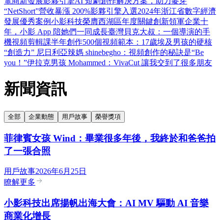
電商新發展
影夥引擎AI 短劇創作解決方案，助力麥芽
“NetShort”營收暴漲 200%
影夥引擎入選2024年浙江省數字經濟
發展優秀案例
小影科技榮膺西湖區年度關鍵創新領軍企業
十
年，小影 App 陪她們一同成長
臺灣貝克大叔：一個導演的手
機視頻剪輯課
半年創作500個視頻範本：17歲埃及男孩的硬核
“創造力”
尼日利亞辣媽 shinebegho：視頻創作的秘訣是“Be
you！”
伊拉克男孩 Mohammed：VivaCut 讓我交到了很多朋友
新聞資訊
全部
企業動態
用戶故事
榮譽獎項
菲律賓女孩 Wind：畢業很多年後，我終於和爸爸拍
了一張合照
用戶故事
2026年6月25日
瞭解更多
小影科技出席揚帆出海大會：AI MV 驅動 AI 音樂
商業化增長