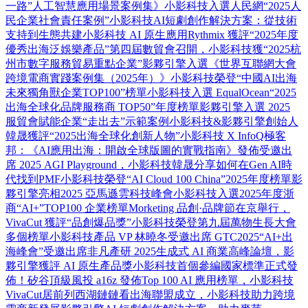
一路”人工智慧應用場景案例集》
小影科技入選人民網“2025人
民企業社會責任案例”
小影科技AI短劇創作解決方案：從技術
支持到生態共建
小影科技 AI 原生應用Rythmix 獲評“2025年度
優秀出海泛娛樂產品”
第四屆數貿會召開，小影科技獲“2025杭
州市數字服務貿易重點企業”
影夥引擎入選《世界互聯網大會
跨境電商實踐案例集（2025年）》
小影科技榮登“中國AI出海
未來獨角獸企業TOP100”榜單
小影科技入選 EqualOcean“2025
出海全球化品牌服務商 TOP50”年度榜單
影夥引擎入選 2025
服貿會賦能企業“走出去”示範案例
小影科技&影夥引擎創始人
韓晟獲評“2025出海全球化創新人物”
小影科技 X InfoQ極客
邦：《AI應用出海：開啟全球版圖的實戰指南》發佈
受邀出
席 2025 AGI Playground，小影科技韓晟分享如何在Gen AI時
代找到PMF
小影科技榮登“AI Cloud 100 China”2025年度榜單
影
夥引擎亮相2025 亞馬遜雲科技峰會
小影科技入選2025年度浙
商“AI+”TOP100 企業榜單
Morketing 品創·品牌節在京舉行，
VivaCut 獲評“品創爆品獎”
小影科技榮登第九屆萬物生長大會
多個榜單
小影科技產品 VP 林曉冬受邀出席 GTC2025“AI+出
海峰會”
受邀出席非凡產研 2025生成式 AI 商業高峰論壇，影
夥引擎獲評 AI 原生產品獎
小影科技首個參編國家標準正式發
佈！
矽谷頂級風投 a16z 發佈Top 100 AI 應用榜單，小影科技
VivaCut居前列
西湖鏈鏈看出海聯盟成立，小影科技助力跨境