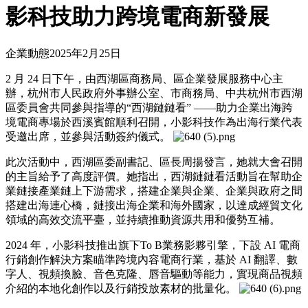
影科技助力跨境電商新發展
企業動態
2025年2月25日
2 月 24 日下午，由西湖區商務局、區企業發展服務中心主
辦，杭州市人民政府外事辦公室、市商務局、中共杭州市西湖
區委員會共同參與指導的“西湖鏈鏈看” ——助力企業出海跨
境電商專場於西溪賓館順利召開，小影科技作為出海行業代表
受邀出席，並參與活動簽約儀式。
此次活動中，西湖區委副書記、區長周揚發言，她就大會召開
的主旨給予了高度評價。她指出，西湖鏈鏈看活動旨在幫助企
業鏈接產業鏈上下游需求，搭建企業與企業、企業與政府之間
搭建出海連心橋，鏈接出海企業和海外國家，以達成經貿文化
領域的高效交流平臺，並持續推動資源共用和優勢互補。
2024 年，小影科技推出旗下To B業務影夥引擎，下設 AI 電商
行銷創作解決方案瞄準跨境內容電商行業，基於 AI 翻譯、數
字人、視頻換臉、音色克隆、唇音驅動等能力，實現商品視頻
介紹的本地化創作以及行銷投放素材的批量化。