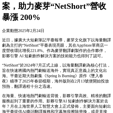
案，助力麥芽“NetShort”營收
暴漲 200%
企業動態
2025年2月24日
近日，據廣大大短劇筆記平臺報導，麥芽文化旗下以海量翻譯
劇為主打的“NetShort”平臺表現亮眼，其在AppStore單商店一
度營收環比增長221.8%。作為麥芽翻譯劇製作的合作夥伴，
影夥引擎 AI 短劇創作解決方案的技術能力也得到了認可。
“NetShort”於2024年7月正式上線，以海量翻譯劇為核心打法，
旨在快速將國內熱門劇輸送海外，實現真正意義上的文化出
海。平臺近期大熱劇集《Spring Is Burning》原作《墜入春
夜》瞄準了2025年春節檔期，海外版則在2月13號便開始投放
預熱，翻譯過程十分之迅速。
在海量、快速地熱門劇輸送背後，影夥引擎高效、精准的翻譯
服務起到了重要的作用。影夥引擎AI 短劇創作解決方案於去
年 7 月在上海世界人工智慧大會上正式發佈，主要面向短劇出
海平臺提供AI臺詞翻譯服務和字幕無痕擦除替換，或是直接