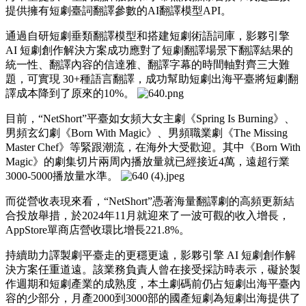
提供擁有短劇臺詞翻譯參數的AI翻譯模型API。
通過自研短劇垂類翻譯模型和搭建短劇術語詞庫，影夥引擎
AI 短劇創作解決方案成功應對了短劇翻譯場景下翻譯結果的
統一性、翻譯內容的信達雅、翻譯字幕的時間軸對齊三大難
題，可實現 30+種語言翻譯，成功幫助短劇出海平臺將短劇翻
譯成本降到了原來的10%。
目前，“NetShort”平臺如女頻大女主劇《Spring Is Burning》、
男頻玄幻劇《Born With Magic》、男頻職業劇《The Missing
Master Chef》等緊跟潮流，在海外大受歡迎。其中《Born With
Magic》的劇集切片兩周內播放量就已經接近4萬，遠超行業
3000-5000播放量水準。
而從營收表現來看，“NetShort”憑著海量翻譯劇的高頻更新結
合投放舉措，於2024年11月就迎來了一波可觀的收入增長，
AppStore單商店營收環比增長221.8%。
持續助力譯製劇平臺走的更穩更遠，影夥引擎 AI 短劇創作解
決方案任重道遠。該業務負責人曾在接受採訪時表示，礙於製
作週期和短劇產業的成熟度，本土劇碼前仍占短劇出海平臺內
容的少部分，月產2000到3000部的國產短劇為短劇出海提供了