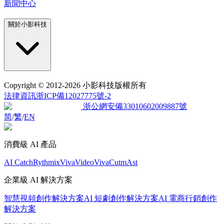
新聞中心
關於小影科技
Copyright
© 2012-2026 小影科技版權所有
法律資訊
浙ICP備12027775號-2
浙公網安備33010602009887號
简
/
繁
/
EN
消費級 AI 產品
AI Catch
Rythmix
VivaVideo
VivaCut
mAst
企業級 AI 解決方案
智慧視頻創作解決方案
AI 短劇創作解決方案
AI 電商行銷創作
解決方案