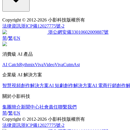
Copyright
© 2012-2026 小影科技版權所有
法律資訊
浙ICP備12027775號-2
浙公網安備33010602009887號
简
/
繁
/
EN
消費級 AI 產品
AI Catch
Rythmix
VivaVideo
VivaCut
mAst
企業級 AI 解決方案
智慧視頻創作解決方案
AI 短劇創作解決方案
AI 電商行銷創作
關於小影科技
集團簡介
新聞中心
社會責任
聯繫我們
简
/
繁
/
EN
Copyright
© 2012-2026 小影科技版權所有
法律資訊
浙ICP備12027775號-2