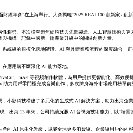
經年會”在上海舉行。大會揭曉“2025 REAL100 創新家 / 創新
構性趨勢。本次榜單聚焦硬科技與先進製造、人工智慧技術與算力
業與機構，記錄中國新一輪產業升級中的關鍵創新力量。
系統級的規模化落地階段。AI 與具體業務流程的深度融合，
應用層不斷深化 AI 能力落地。
o、VivaCut、mAst 等視頻創作軟體，為用戶提供更智能化、高效
mix 助力用戶零門檻完成音樂創作，多次躋身海外市場應用榜單前列，
，小影科技構建了多元化的生成式 AI 解決方案，助力出海企
體現。出海 13 年來，公司持續沉澱 AI 音視頻技術能力，以
產向 AI 原生化升級，賦能全球更多消費級、企業級用戶的內