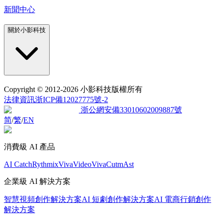
新聞中心
關於小影科技
Copyright
© 2012-2026 小影科技版權所有
法律資訊
浙ICP備12027775號-2
浙公網安備33010602009887號
简
/
繁
/
EN
消費級 AI 產品
AI Catch
Rythmix
VivaVideo
VivaCut
mAst
企業級 AI 解決方案
智慧視頻創作解決方案
AI 短劇創作解決方案
AI 電商行銷創作
解決方案