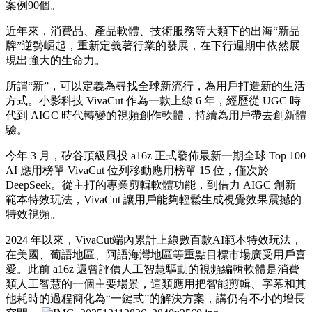
案例90個。
近年來，消費品、產品軟體、技術服務等大類下的出海“新品
牌”逆勢崛起，重新定義著行業的發展，在下行週期中依然展
現出強大的生命力。
所謂“新”，可以定義為尋找全球新流行，為用戶打造新的生活
方式。小影科技 VivaCut 作為一款上線 6 年，經歷從 UGC 時
代到 AIGC 時代轉變的視頻創作軟體，持續為用戶帶去創新體
驗。
今年 3 月，矽谷頂級風投 a16z 正式發佈最新一期全球 Top 100
AI 應用榜單 VivaCut 位列移動應用榜單 15 位，僅次於
DeepSeek。從主打的專業剪輯軟體功能，到借力 AIGC 創新
範本特效玩法，VivaCut 讓用戶能夠輕鬆生成視覺效果震撼的
特效視頻。
2024 年以來，VivaCut端內累計上線數百款AI範本特效玩法，
在美國、葡語地區、阿語海灣地區等重點目標市場廣受用戶喜
愛。此前 a16z 還曾評價人工智慧驅動的視頻編輯軟體是消費
類人工智慧的一個主要場景，這類應用把智能剪輯、字幕和其
他耗時的過程簡化為“一鍵式”的解決方案，講仍有不小的增長