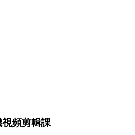
機視頻剪輯課