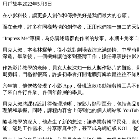
用戶故事
2022年5月5日
在小影科技，讓更多人創作和傳播美好是我們最大的心願 。
而在全球，許多有同樣熱情的創作者，正用他們獨一無二的天
“Impress Me”專欄，為你講述這群創作者的故事。本期主角來
貝克大叔，本名林耀華，從小就對劇場表演充滿熱情。中學時
深造。畢業後，一個機緣讓他來到臺灣工作，擔任導演接拍影
作為影片教學的老師，貝克大叔深知一般人製作影片的難度。
期剪輯，門檻都很高，許多初學者打開電腦剪輯軟體往往不知
六年前，他偶然發現了小影 App，發現這款移動端剪輯工具不
了來自各行各業、各個年齡層的學員。
貝克大叔將課程設計得條理清晰，按影片類型區分，包括商品廣
理解和掌握。同時，課程內容會上傳到他的個人網站和 YouT
隨著教學的深入，他產生了新的想法：讓專業剪輯平民化，實
能，滿足工作需求、分享家庭生活，甚至成為網紅或 KOL，