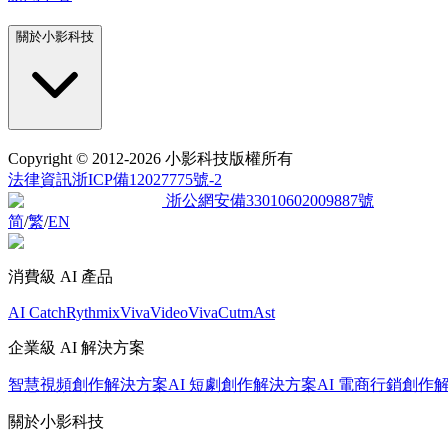
關於小影科技
Copyright
© 2012-2026 小影科技版權所有
法律資訊
浙ICP備12027775號-2
浙公網安備33010602009887號
简
/
繁
/
EN
消費級 AI 產品
AI Catch
Rythmix
VivaVideo
VivaCut
mAst
企業級 AI 解決方案
智慧視頻創作解決方案
AI 短劇創作解決方案
AI 電商行銷創作
關於小影科技