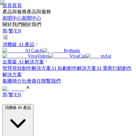
首頁
首頁
產品與服務
產品與服務
新聞中心
新聞中心
關於我們
關於我們
简
/
繁
/
EN
消費級 AI 產品
AI Catch
Rythmix
VivaVideo
VivaCut
mAst
企業級 AI 解決方案
智慧視頻創作解決方案
AI 短劇創作解決方案
AI 電商行銷創作
解決方案
集團簡介
社會責任
聯繫我們
简
/
繁
/
EN
消費級 AI 產品