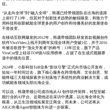
征。
“从走向全球”到“融入全球”，韩晟已经带领团队在出海的道路
上前行了13年，但其对于创新技术趋势的敏锐嗅觉，和致力于
用科技和创新赋能全球更多的用户创作和传播美好的发展使命
不曾改变。
在移动互联网爆发的2012年，韩晟带领团队研发首款视频创作
软件VivaVideo上线不到两年实现全球用户突破1亿，并于2016
年被谷歌授予“顶尖开发者”的称号；13年过去，旗下产品
VivaCut登上硅谷TOP级AI应用榜单，占据了在生成式视频赛
道中的领先位置。
2024年，小影科技ToB业务“影伙引擎”正式向市场公开发布，
短短一年时间过去，旗下核心服务在跨境电商、文化创意、智
能终端三大领域探索并分别落地了系统性的商业解决方案，成
功赋能各领域头部出海企业。
可以说，韩晟带领公司成功地从AI 创作软件矩阵，转型至赋
能行业的AI平台。近期他还在采访中透露，以出海全球化为
根基，从泛生活领域拓展至泛商业，而未来，公司还将从
AIGC向着Agent智能体方向进一步探索。