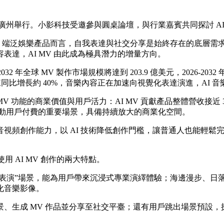
 增長大會在廣州舉行。小影科技受邀參與圓桌論壇，與行業嘉賓共同探討 
C 端泛娛樂產品而言，自我表達與社交分享是始終存在的底層需求。
達，AI MV 由此成為極具潛力的增量方向。
arch 測算，2032 年全球 MV 製作市場規模將達到 203.9 億美元，2
 年以來同比增長約 40%，音樂內容正在加速向視覺化表達演進，AI
AI MV 功能的商業價值與用戶活力：AI MV 貢獻產品整體營收接近
為驅動用戶付費的重要場景，具備持續放大的商業化空間。
AI MV 等音視頻創作能力，以 AI 技術降低創作門檻，讓普通人也能
 AI MV 創作的兩大特點。
等“專業表演”場景，能為用戶帶來沉浸式專業演繹體驗；海邊漫步
化音樂影像。
、生成 MV 作品並分享至社交平臺；還有用戶跳出場景預設