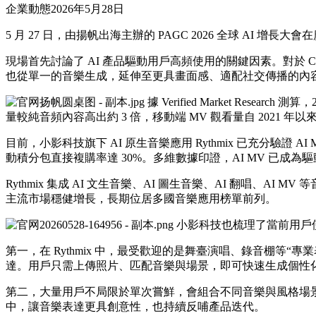
企業動態
2026年5月28日
5 月 27 日，由揚帆出海主辦的 PAGC 2026 全球 AI
現場首先討論了 AI 產品驅動用戶高頻使用的關鍵因素。對於 
也從單一的音樂生成，延伸至更具畫面感、適配社交傳播的內容表
據 Verified Market Rese
量較純音頻內容高出約 3 倍，移動端 MV 觀看量自 2021
目前，小影科技旗下 AI 原生音樂應用 Rythmix 已充分驗證 
動積分包直接複購率達 30%。多維數據印證，AI MV 已成
Rythmix 集成 AI 文生音樂、AI 圖生音樂、AI 翻唱、
主流市場穩健增長，長期位居多國音樂應用榜單前列。
小影科技也梳理了當前用戶使用
第一，在 Rythmix 中，最受歡迎的是舞臺演唱、錄音棚
達。用戶只需上傳照片、匹配音樂與場景，即可快速生成個性
第二，大量用戶不局限於單次嘗鮮，會組合不同音樂與風格場景
中，讓音樂表達更具創意性，也持續反哺產品迭代。