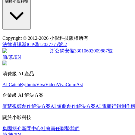
關於小影科技
Copyright
© 2012-2026 小影科技版權所有
法律資訊
浙ICP備12027775號-2
浙公網安備33010602009887號
简
/
繁
/
EN
消費級 AI 產品
AI Catch
Rythmix
VivaVideo
VivaCut
mAst
企業級 AI 解決方案
智慧視頻創作解決方案
AI 短劇創作解決方案
AI 電商行銷創作
關於小影科技
集團簡介
新聞中心
社會責任
聯繫我們
简
/
繁
/
EN