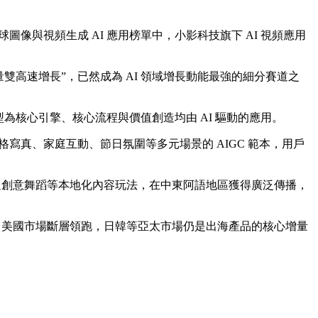
Q1 全球圖像與視頻生成 AI 應用榜單中，小影科技旗下 AI 視頻應用
入與下載量雙高速增長”，已然成為 AI 領域增長動能最強的細分賽道之
AI 模型為核心引擎、核心流程與價值創造均由 AI 驅動的應用。
風格寫真、家庭互動、節日氛圍等多元場景的 AIGC 範本，用戶
並通過創意舞蹈等本地化內容玩法，在中東阿語地區獲得廣泛傳播，
億美元。其中美國市場斷層領跑，日韓等亞太市場仍是出海產品的核心增量