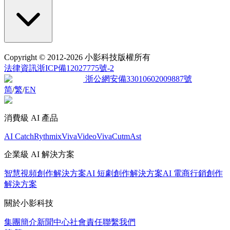
Copyright
© 2012-2026 小影科技版權所有
法律資訊
浙ICP備12027775號-2
浙公網安備33010602009887號
简
/
繁
/
EN
消費級 AI 產品
AI Catch
Rythmix
VivaVideo
VivaCut
mAst
企業級 AI 解決方案
智慧視頻創作解決方案
AI 短劇創作解決方案
AI 電商行銷創作
解決方案
關於小影科技
集團簡介
新聞中心
社會責任
聯繫我們