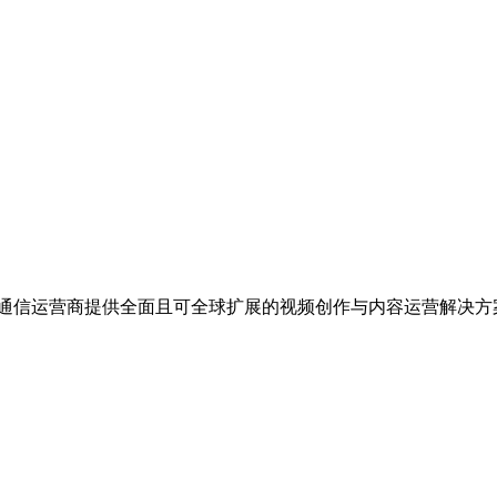
、通信运营商提供全面且可全球扩展的视频创作与内容运营解决方