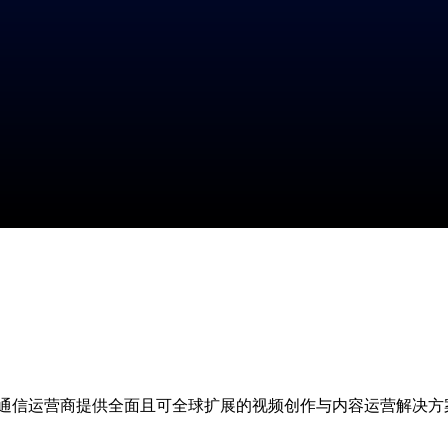
、通信运营商提供全面且可全球扩展的视频创作与内容运营解决方