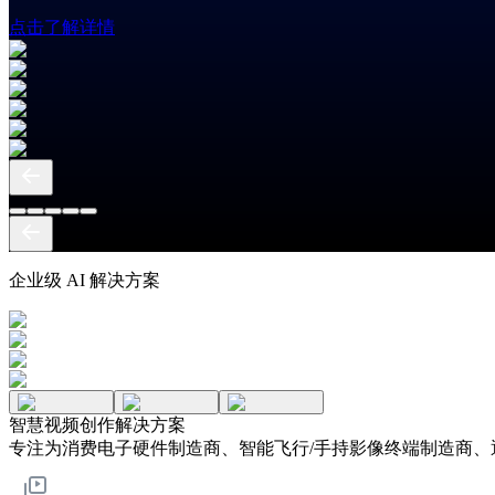
点击了解详情
企业级 AI 解决方案
智慧视频创作解决方案
专注为消费电子硬件制造商、智能飞行/手持影像终端制造商