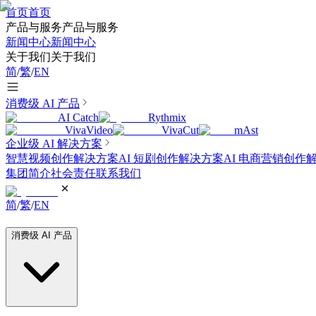
首页
首页
产品与服务
产品与服务
新闻中心
新闻中心
关于我们
关于我们
简
/
繁
/
EN
消费级 AI 产品
AI Catch
Rythmix
VivaVideo
VivaCut
mAst
企业级 AI 解决方案
智慧视频创作解决方案
AI 短剧创作解决方案
AI 电商营销创作
集团简介
社会责任
联系我们
简
/
繁
/
EN
消费级 AI 产品