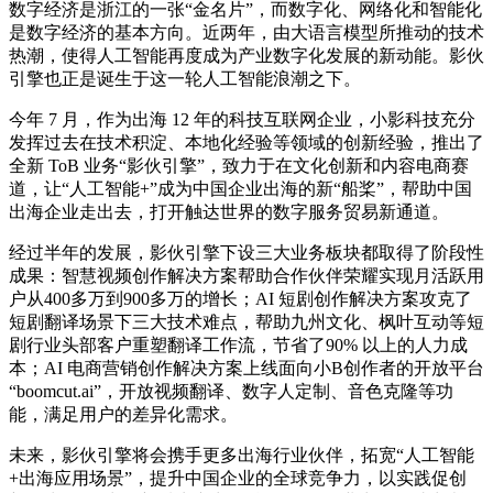
数字经济是浙江的一张“金名片”，而数字化、网络化和智能化
是数字经济的基本方向。近两年，由大语言模型所推动的技术
热潮，使得人工智能再度成为产业数字化发展的新动能。影伙
引擎也正是诞生于这一轮人工智能浪潮之下。
今年 7 月，作为出海 12 年的科技互联网企业，小影科技充分
发挥过去在技术积淀、本地化经验等领域的创新经验，推出了
全新 ToB 业务“影伙引擎”，致力于在文化创新和内容电商赛
道，让“人工智能+”成为中国企业出海的新“船桨”，帮助中国
出海企业走出去，打开触达世界的数字服务贸易新通道。
经过半年的发展，影伙引擎下设三大业务板块都取得了阶段性
成果：智慧视频创作解决方案帮助合作伙伴荣耀实现月活跃用
户从400多万到900多万的增长；AI 短剧创作解决方案攻克了
短剧翻译场景下三大技术难点，帮助九州文化、枫叶互动等短
剧行业头部客户重塑翻译工作流，节省了90% 以上的人力成
本；AI 电商营销创作解决方案上线面向小B创作者的开放平台
“boomcut.ai”，开放视频翻译、数字人定制、音色克隆等功
能，满足用户的差异化需求。
未来，影伙引擎将会携手更多出海行业伙伴，拓宽“人工智能
+出海应用场景”，提升中国企业的全球竞争力，以实践促创