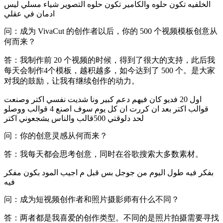
الخلفيه تكون حلوه والكامير تكون حلوه التصوير شياء مسلي ليس
ادمان في عقلي
问：成为 VivaCut 的创作者以后，你的 500 个视频模板创意从
何而来？
答：我制作前 20 个视频的时候，得到了很大的支持，此后我
每天会制作4个模板，越积越多，如今达到了 500 个。是大家
对我的鼓励，让我有继续创作的动力。
اول 20 فديو كان فيهم دعم كبير ونا شديت نفسي اكتر وصنعت
قوالب اكتر بعد ان كررت ان كل يوم سوف اصنع 4 قوالب ووصلو
لحد دلوقتي 500قالب والناس يشجعوني اكتر
问：你的创意灵感从何而来？
答：我每天都会思考创意，同时在谷歌搜索大多数素材。
بفكر فيه طول اليوم من جوجل بس قبل م اجيب المود بكون مفكر
فيه
问：成为短视频创作者和照片摄影师有什么不同？
答：两者都是我喜爱的创作类型。不同的是照片拍摄需要寻找