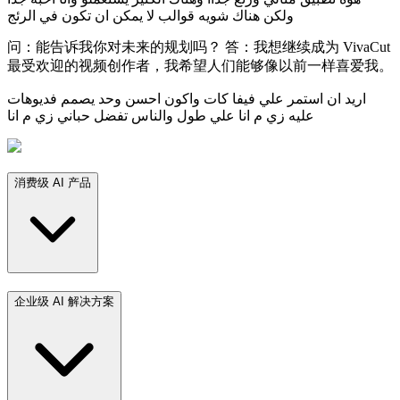
ولكن هناك شويه قوالب لا يمكن ان تكون في الرئج
问：能告诉我你对未来的规划吗？ 答：我想继续成为 VivaCut
最受欢迎的视频创作者，我希望人们能够像以前一样喜爱我。
اريد ان استمر علي فيفا كات واكون احسن وحد يصمم فديوهات
عليه زي م انا علي طول والناس تفضل حباني زي م انا
消费级 AI 产品
企业级 AI 解决方案