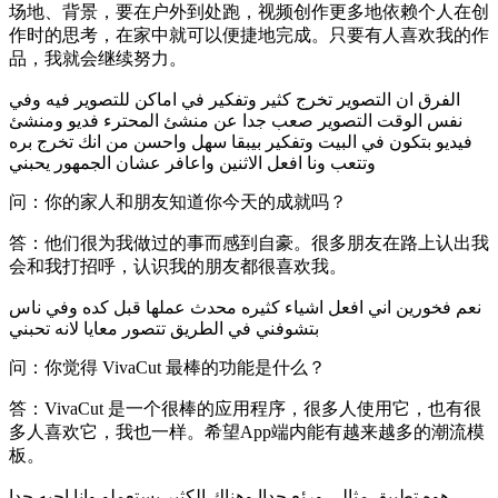
场地、背景，要在户外到处跑，视频创作更多地依赖个人在创
作时的思考，在家中就可以便捷地完成。只要有人喜欢我的作
品，我就会继续努力。
الفرق ان التصوير تخرج كثير وتفكير في اماكن للتصوير فيه وفي
نفس الوقت التصوير صعب جدا عن منشئ المحترء فديو ومنشئ
فيديو بتكون في البيت وتفكير بيبقا سهل واحسن من انك تخرج بره
وتتعب ونا افعل الاثنين واعافر عشان الجمهور يحبني
问：你的家人和朋友知道你今天的成就吗？
答：他们很为我做过的事而感到自豪。很多朋友在路上认出我
会和我打招呼，认识我的朋友都很喜欢我。
نعم فخورين اني افعل اشياء كثيره محدث عملها قبل كده وفي ناس
بتشوفني في الطريق تتصور معايا لانه تحبني
问：你觉得 VivaCut 最棒的功能是什么？
答：VivaCut 是一个很棒的应用程序，很多人使用它，也有很
多人喜欢它，我也一样。希望App端内能有越来越多的潮流模
板。
هوه تطبيق مثالي ورئع جداا وهناك الكثير يستعملو وانا احبه جدا