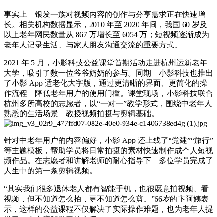
事实上，银发一族对视频内容的创作与分享需求正在快速增
长。相关机构数据显示，2010 年至 2020 年间，我国 60 岁及
以上老年网民数量从 867 万增长至 6054 万；短视频逐渐成为
老年人记录生活、与家人朋友沟通交流的重要方式。
2021 年 5 月，小影科技公益课堂首期活动走进杭州运新老年
大学，吸引了数十位爷爷奶奶的参与。同期，小影科技也推出
了小影 App 适老化大字版，通过更清晰的界面、更简化的操
作流程，降低老年用户的使用门槛。课堂现场，小影科技联合
杭州多所高校的志愿者，以“一对一”教学形式，围绕中老年人
熟悉的生活场景，教授视频拍摄与剪辑基础。
针对中老年用户的内容偏好，小影 App 还上线了“党建”“旅行”
等主题模板，帮助学员将日常拍摄的素材快速制作成个人短视
频作品。在志愿者和讲解老师的耐心指导下，多位学员完成了
人生中的第一条剪辑视频。
“其实我们很多退休老人都有智能手机，也很愿意拍视频、看
视频，但不知道怎么拍，更不知道怎么剪。”66岁的卞阿姨表
示，这样的公益课程不仅解决了实际操作难题，也为老年人提