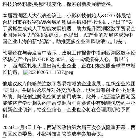
科技始终积极拥抱环境变化，探索创新发展新途径。
本届西湖区人大代表会议上，小影科技创始人&CEO 韩晟结
合杭州市在数字贸易领域的积极举措和行业环境，提出了“关
于紧抓生成式人工智能发展机遇，助力提升西湖区数字贸易企
业国际竞争力”的提案建议。他提出，AI产业的发展将成为中
国企业出海的新“船桨”，助推更多企业乘风破浪“走出去”。
韩晟还在与会发言中表示，政府工作报告中提到西湖区数字经
济核心产业占比 GDP 达 30%，这一成绩振奋人心。着眼当
下，西湖区扎根大量出海创业企业，正在积极放眼全球寻求增
长机遇。
他建议政府能够关注数字贸易领域的企业发展，组织企业抱团
“走出去”并提供论坛等对外交流机会，也为出海创业企业提供
补助、降低创业孵化空间的使用成本。此外，他还建议西湖区
能够将产学研相关的丰富资源向垂直赛道中有独特优势的中小
创新企业倾斜，给企业信心，企业也必将在合理周期给予回
报。
2024年2月3日上午，西湖区政协第六届三次会议隆重开幕，西
湖区政协委员、小影科技高管陈成丰参加会议。