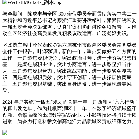
与会期间，陈成丰与全区 300 余位委员全面贯彻落实中共二十
大精神和习近平总书记考察浙江重要讲话精神，紧紧围绕区委
十届五次全会决策部署，认真审议和协商讨论各项报告，为推
动全区经济社会高质量发展积极议政建言、广泛凝聚共识。
区政协主席叶泽代表政协第六届杭州市西湖区委员会常务委员
会作工作报告。叶泽强调，新的一年，重点要做好五个方面的
工作：一是聚焦履职使命，突出政治引领，进一步夯实思想根
基；二是聚焦履职主业，突出协商建言，进一步彰显担当作
为；三是聚焦履职合力，突出统战功能，进一步凝聚各界共
识；四是聚焦履职质效，突出守正创新，进一步拓展协商民
主；五是聚焦履职基础，突出自身建设，进一步展现最美风
采。
2024 年是实施“十四五”规划的关键一年，是西湖区“六六行动”
的再出发之年，作为扎根西湖区十二年，在数字经济领域坚守
创新、勇攀高峰的出海数字贸易企业，小影科技还将持续开拓
进取，为奋力打造科教文创高地活力品质城区贡献绵薄之力。